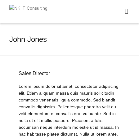
I'm looking for
product
in a size
size
.
Show me the
colour
items.
John Jones
Super Search
Sales Director
Lorem ipsum dolor sit amet, consectetur adipiscing
elit. Etiam aliquam massa quis mauris sollicitudin
commodo
venenatis ligula commodo. Sed blandit
convallis dignissim. Pellentesque pharetra velit eu
velit elementum et convallis erat vulputate. Sed in
nulla ut elit mollis posuere. Praesent a felis
accumsan neque interdum molestie ut id massa. In
hac habitasse platea dictumst. Nulla ut lorem ante.