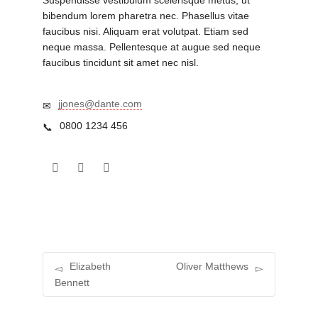
Suspendisse vestibulum scelerisque metus, ut
bibendum lorem pharetra nec. Phasellus vitae
faucibus nisi. Aliquam erat volutpat. Etiam sed
neque massa. Pellentesque at augue sed neque
faucibus tincidunt sit amet nec nisl.
jjones@dante.com
0800 1234 456
Elizabeth
Oliver Matthews
Bennett