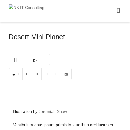
I'm looking for
product
in a size
size
.
Show me the
colour
items.
Desert Mini Planet
Super Search
0
Illustration by
Jeremiah Shaw
.
Vestibulum ante ipsum primis in fauc ibus orci luctus et